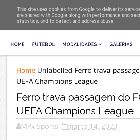
Últimas
This site uses cookies from Google to deliver its servic
are shared with Google along with performance and secur
statistics, and to detect and address abuse.
HOME
FUTEBOL
MODALIDADES
GALERIAS
Home
Unlabelled
Ferro trava passage
UEFA Champions League
Ferro trava passagem do FC
UEFA Champions League
MPx Sports
março 14, 2023