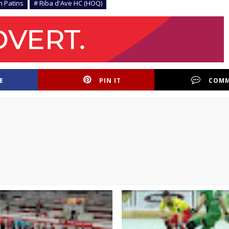
m Patins
# Riba d'Ave HC (HOQ)
E
PIN IT
COM