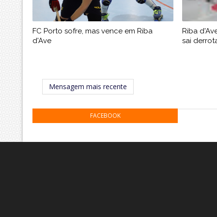
FC Porto sofre, mas vence em Riba
Riba d'Av
d'Ave
sai derro
Mensagem mais recente
FACEBOOK