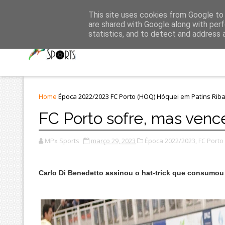
Últimas
This site uses cookies from Google to d
are shared with Google along with perf
statistics, and to detect and address 
Home
Época 2022/2023
FC Porto (HOQ)
Hóquei em Patins
Riba
FC Porto sofre, mas venc
MPx Sports
março 29, 2023
Época 2022/2023,
FC Porto
Carlo Di Benedetto assinou o hat-trick que consumou 