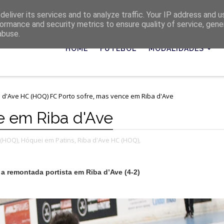
eliver its services and to analyze traffic. Your IP address and 
ormance and security metrics to ensure quality of service, gen
abuse.
HOME
FUTEBOL
MODALIDADES
 d'Ave HC (HOQ)
FC Porto sofre, mas vence em Riba d'Ave
e em Riba d'Ave
 (HOQ),
Hóquei em Patins,
Riba d'Ave HC (HOQ),
a remontada portista em Riba d’Ave (4-2)