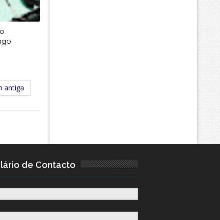
lo
ngo
 antiga
lário de Contacto