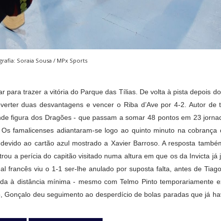
rafia: Soraia Sousa / MPx Sports
 para trazer a vitória do Parque das Tílias. De volta à pista depois d
verter duas desvantagens e vencer o Riba d’Ave por 4-2. Autor de 
ande figura dos Dragões - que passam a somar 48 pontos em 23 jorn
. Os famalicenses adiantaram-se logo ao quinto minuto na cobrança 
 devido ao cartão azul mostrado a Xavier Barroso. A resposta també
u a perícia do capitão visitado numa altura em que os da Invicta já j
al francês viu o 1-1 ser-lhe anulado por suposta falta, antes de Tiag
enda à distância mínima - mesmo com Telmo Pinto temporariamente e
to, Gonçalo deu seguimento ao desperdício de bolas paradas que já ha