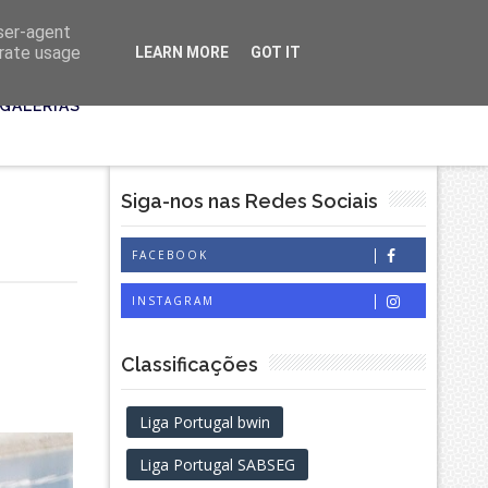
user-agent
erate usage
LEARN MORE
GOT IT
GALERIAS
Siga-nos nas Redes Sociais
FACEBOOK
INSTAGRAM
Classificações
Liga Portugal bwin
Liga Portugal SABSEG