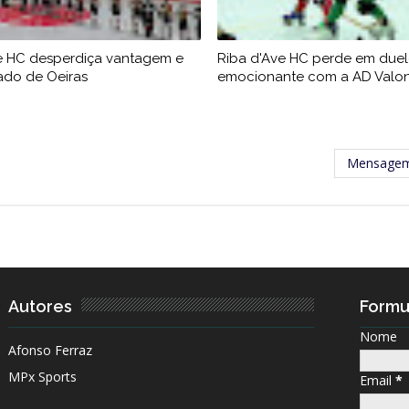
e HC desperdiça vantagem e
Riba d'Ave HC perde em due
tado de Oeiras
emocionante com a AD Valo
Mensagem
Autores
Formu
Nome
Afonso Ferraz
MPx Sports
Email
*