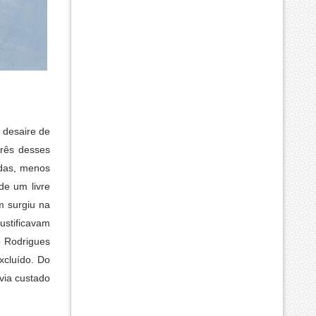
o desaire de
três desses
adas, menos
de um livre
m surgiu na
ustificavam
o Rodrigues
xcluído. Do
via custado