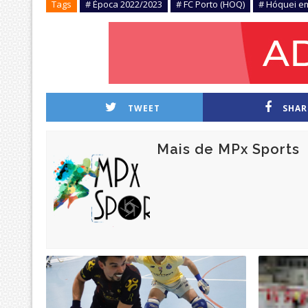
Tags
# Época 2022/2023
# FC Porto (HOQ)
# Hóquei e
TWEET
SHAR
Mais de MPx Sports