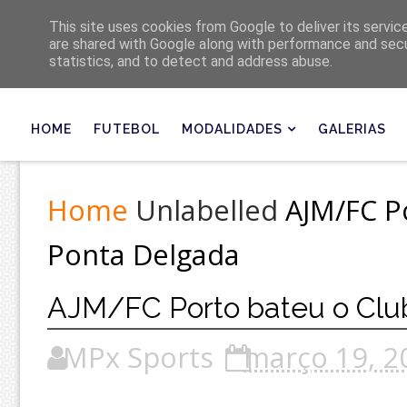
Últimas
This site uses cookies from Google to deliver its servic
are shared with Google along with performance and secur
statistics, and to detect and address abuse.
HOME
FUTEBOL
MODALIDADES
GALERIAS
Home
Unlabelled
AJM/FC P
Ponta Delgada
AJM/FC Porto bateu o Clu
MPx Sports
março 19, 2