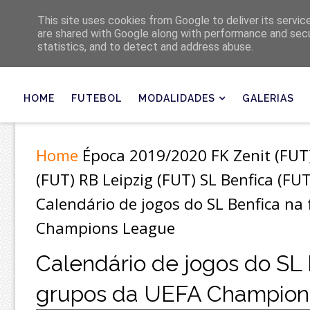
Últimas
This site uses cookies from Google to deliver its servic
are shared with Google along with performance and secur
statistics, and to detect and address abuse.
HOME
FUTEBOL
MODALIDADES
GALERIAS
Home
Época 2019/2020
FK Zenit (FUT
(FUT)
RB Leipzig (FUT)
SL Benfica (FUT
Calendário de jogos do SL Benfica na
Champions League
Calendário de jogos do SL 
grupos da UEFA Champion