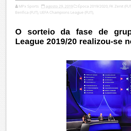
MPx Sports
agosto 29, 2019
Época 2019/2020,
FK Zenit (FUT
Benfica (FUT),
UEFA Champions League (FUT),
O sorteio da fase de gr
League 2019/20 realizou-se 