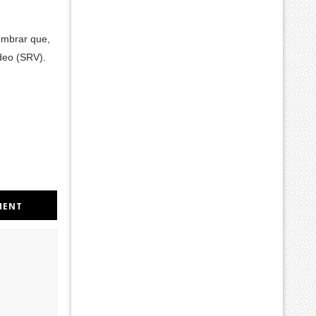
embrar que,
deo (SRV).
MENT