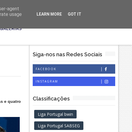
user-agent
erate usage
LEARN MORE
GOT IT
GALERIAS
Siga-nos nas Redes Sociais
FACEBOOK
INSTAGRAM
Classificações
as e quatro
Liga Portugal bwin
Liga Portugal SABSEG