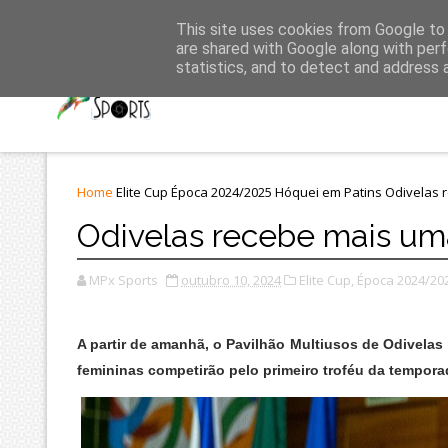
Últimas
This site uses cookies from Google to d
are shared with Google along with perf
statistics, and to detect and address 
Home
Elite Cup
Época 2024/2025
Hóquei em Patins
Odivelas 
Odivelas recebe mais um
MPx Sports
outubro 10, 2024
Elite Cup,
Época 2024/202
A partir de amanhã, o Pavilhão Multiusos de Odivelas
femininas competirão pelo primeiro troféu da tempora