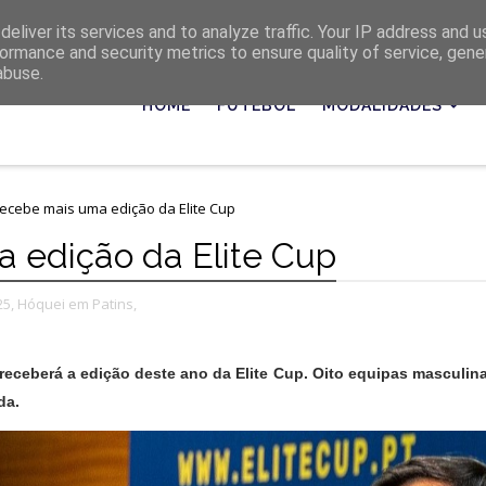
eliver its services and to analyze traffic. Your IP address and 
ormance and security metrics to ensure quality of service, gen
abuse.
HOME
FUTEBOL
MODALIDADES
recebe mais uma edição da Elite Cup
a edição da Elite Cup
5,
Hóquei em Patins,
 receberá a edição deste ano da Elite Cup. Oito equipas masculin
da.