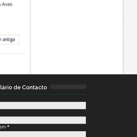
s Aves
 antiga
lário de Contacto
gem
*