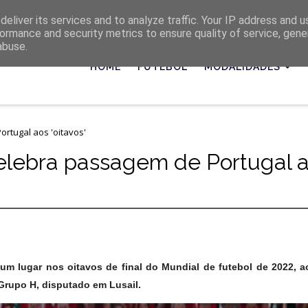
eliver its services and to analyze traffic. Your IP address and 
ormance and security metrics to ensure quality of service, gen
abuse.
HOME
FUTEBOL
MODALIDADES
ortugal aos 'oitavos'
celebra passagem de Portugal 
r um lugar nos oitavos de final do Mundial de futebol de 2022, 
Grupo H, disputado em Lusail.