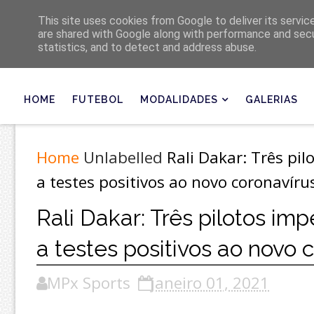
Últimas
This site uses cookies from Google to deliver its servic
are shared with Google along with performance and secur
statistics, and to detect and address abuse.
HOME
FUTEBOL
MODALIDADES
GALERIAS
Home
Unlabelled
Rali Dakar: Três pi
a testes positivos ao novo coronavíru
Rali Dakar: Três pilotos im
a testes positivos ao novo 
MPx Sports
janeiro 01, 2021