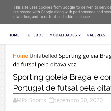
Últimas
This site uses cookies from Google to deliver its servic
are shared with Google along with performance and secur
statistics, and to detect and address abuse.
HOME
FUTEBOL
MODALIDADES
GALERIAS
Home
Unlabelled
Sporting goleia Bra
de futsal pela oitava vez
Sporting goleia Braga e co
Portugal de futsal pela oit
MPx Sports
dezembro 30, 2020