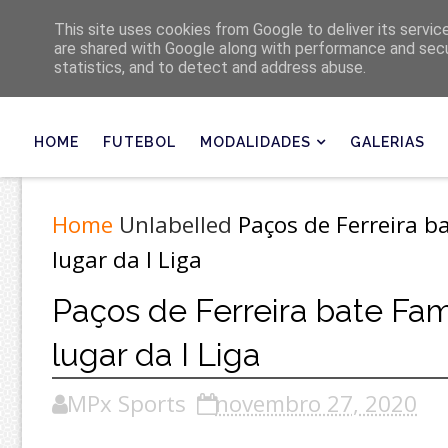
Últimas
This site uses cookies from Google to deliver its servic
are shared with Google along with performance and secur
statistics, and to detect and address abuse.
HOME
FUTEBOL
MODALIDADES
GALERIAS
Home
Unlabelled
Paços de Ferreira b
lugar da I Liga
Paços de Ferreira bate Fam
lugar da I Liga
MPx Sports
novembro 27, 2020