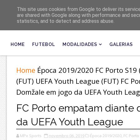
Últimas
This site uses cookies from Google to deliver its servic
are shared with Google along with performance and secur
statistics, and to detect and address abuse.
HOME
FUTEBOL
MODALIDADES
GALERIAS
Home
Época 2019/2020
FC Porto S19 
(FUT)
UEFA Youth League (FUT)
FC Po
Domžale em jogo da UEFA Youth Lea
FC Porto empatam diante 
da UEFA Youth League
MPx Sports
novembro 06, 2019
Época 2019/2020,
FC Porto 