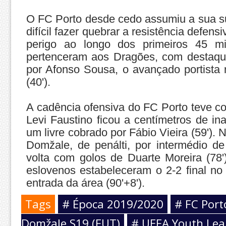
O FC Porto desde cedo assumiu a sua su
difícil fazer quebrar a resistência defen
perigo ao longo dos primeiros 45 mi
pertenceram aos Dragões, com destaque
por Afonso Sousa, o avançado portista
(40').
A cadência ofensiva do FC Porto teve c
Levi Faustino ficou a centímetros de i
um livre cobrado por Fábio Vieira (59')
Domžale, de penálti, por intermédio d
volta com golos de Duarte Moreira (78
eslovenos estabeleceram o 2-2 final no 
entrada da área (90'+8').
Tags
# Época 2019/2020
# FC Port
Domžale S19 (FUT)
# UEFA Youth Lea