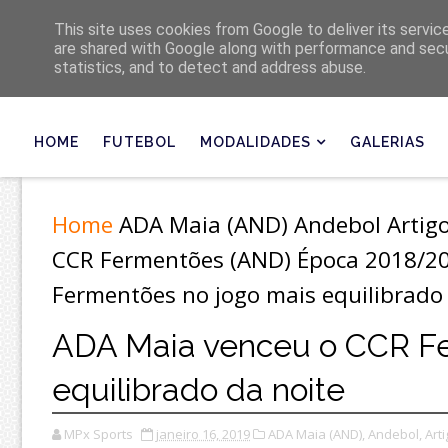
Últimas
This site uses cookies from Google to deliver its servic
are shared with Google along with performance and secur
statistics, and to detect and address abuse.
HOME
FUTEBOL
MODALIDADES
GALERIAS
Home
ADA Maia (AND)
Andebol
Artig
CCR Fermentões (AND)
Época 2018/2
Fermentões no jogo mais equilibrado 
ADA Maia venceu o CCR Fe
equilibrado da noite
MPx Sports
janeiro 16, 2019
ADA Maia (AND),
Andebol,
Arti