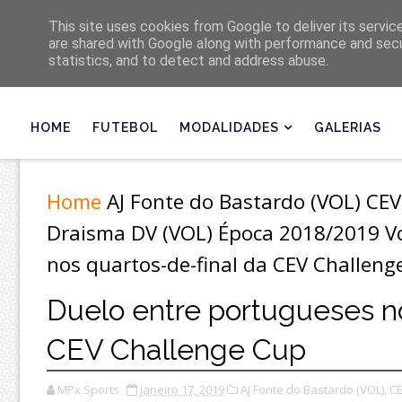
Últimas
This site uses cookies from Google to deliver its servic
are shared with Google along with performance and secur
statistics, and to detect and address abuse.
HOME
FUTEBOL
MODALIDADES
GALERIAS
Home
AJ Fonte do Bastardo (VOL)
CEV
Draisma DV (VOL)
Época 2018/2019
V
nos quartos-de-final da CEV Challeng
Duelo entre portugueses no
CEV Challenge Cup
MPx Sports
janeiro 17, 2019
AJ Fonte do Bastardo (VOL),
CE